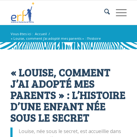
Vous êtes ici :
Accueil
/
« Louise, comment j’ai adopté mes parents » : l’histoire
d’une enfant...
« LOUISE, COMMENT
J’AI ADOPTÉ MES
PARENTS » : L’HISTOIRE
D’UNE ENFANT NÉE
SOUS LE SECRET
Louise, née sous le secret, est accueillie dans