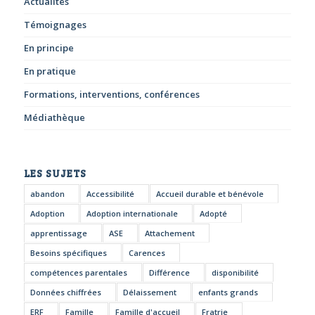
Actualités
Témoignages
En principe
En pratique
Formations, interventions, conférences
Médiathèque
LES SUJETS
abandon
Accessibilité
Accueil durable et bénévole
Adoption
Adoption internationale
Adopté
apprentissage
ASE
Attachement
Besoins spécifiques
Carences
compétences parentales
Différence
disponibilité
Données chiffrées
Délaissement
enfants grands
ERF
Famille
Famille d'accueil
Fratrie