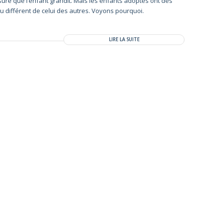
esure que l’enfant grandit. Mais les enfants adoptés ont des
u différent de celui des autres. Voyons pourquoi.
LIRE LA SUITE