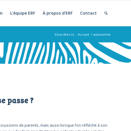
on
L’équipe ERF
À propos d’ERF
Contact
Vous êtes ici :
Accueil
/
autonomie
se passe ?
scussions de parents, mais aussi lorsque l’on réfléchit à son