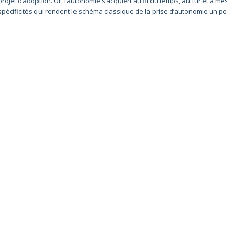
projet d’adoption. Or, l’autonomie s’acquiert au fil du temps, au fur et à m
spécificités qui rendent le schéma classique de la prise d’autonomie un pe