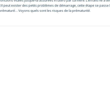
fonctions vitales jusque-là assurées in utero par sa mère. L’enfant né à t
s’il peut exister des petits problèmes de démarrage, cette étape se passe 
prématuré… Voyons quels sont les risques de la prématurité.