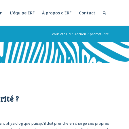
on
L’équipe ERF
À propos d’ERF
Contact
Vous êtes ici :
Accueil
/
prématurité
rité ?
nt physiologique puisqu’il doit prendre en charge ses propres