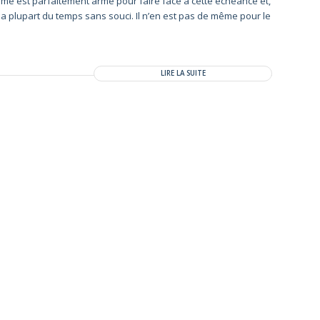
erme est parfaitement armé pour faire face à cette échéance et,
la plupart du temps sans souci. Il n’en est pas de même pour le
LIRE LA SUITE