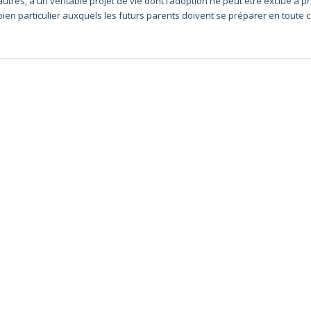
autres, à un véritable projet de vie dont l’adoption ne peut être exclue a 
bien particulier auxquels les futurs parents doivent se préparer en toute