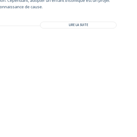
priori. Cependant, adopter un enfant trisomique est un projet
 connaissance de cause.
LIRE LA SUITE