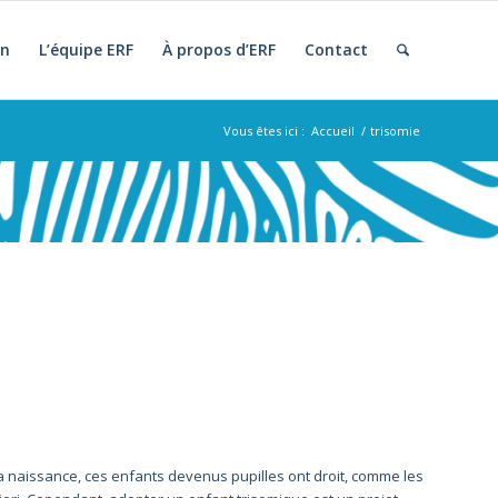
on
L’équipe ERF
À propos d’ERF
Contact
Vous êtes ici :
Accueil
/
trisomie
la naissance, ces enfants devenus pupilles ont droit, comme les