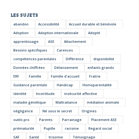
LES SUJETS
abandon
Accessibilité
Accueil durable et bénévole
Adoption
Adoption internationale
Adopté
apprentissage
ASE
Attachement
Besoins spécifiques
Carences
compétences parentales
Différence
disponibilité
Données chiffrées
Délaissement
enfants grands
ERF
Famille
Famille d'accueil
Fratrie
Guidance parentale
Handicap
Homoparentalité
identité
Incertitude
insécurité affective
maladie génétique
Maltraitance
médiation animale
négligence
Né sous le secret
Origines
outils pro
Parents
Parrainage
Placement ASE
prématurité
Pupille
racisme
Regard social
SAF
Santé
trisomie
Témoignage