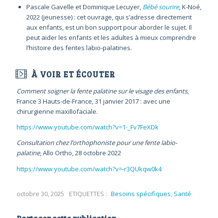
Pascale Gavelle et Dominique Lecuyer,
Bébé sourire
, K-Noé,
2022 (jeunesse) : cet ouvrage, qui s’adresse directement
aux enfants, est un bon support pour aborder le sujet. Il
peut aider les enfants et les adultes à mieux comprendre
l’histoire des fentes labio-palatines.
À VOIR ET ÉCOUTER
Comment soigner la fente palatine sur le visage des enfants
,
France 3 Hauts-de-France, 31 janvier 2017 : avec une
chirurgienne maxillofaciale.
https://www.youtube.com/watch?v=1-_Fv7FeXDk
Consultation chez l’orthophoniste pour une fente labio-
palatine
, Allo Ortho, 28 octobre 2022
https://www.youtube.com/watch?v=-r3QUkqw0k4
octobre 30, 2025
ETIQUETTES :
Besoins spécifiques
,
Santé
Partager cette publication