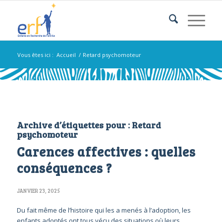
Vous êtes ici :
Accueil
/
Retard psychomoteur
Archive d’étiquettes pour :
Retard
psychomoteur
Carences affectives : quelles
conséquences ?
JANVIER 23, 2025
Du fait même de l’histoire qui les a menés à l’adoption, les
enfants adoptés ont tous vécu des situations où leurs