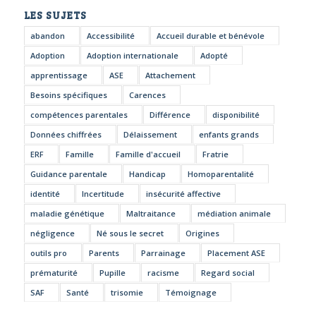
LES SUJETS
abandon
Accessibilité
Accueil durable et bénévole
Adoption
Adoption internationale
Adopté
apprentissage
ASE
Attachement
Besoins spécifiques
Carences
compétences parentales
Différence
disponibilité
Données chiffrées
Délaissement
enfants grands
ERF
Famille
Famille d'accueil
Fratrie
Guidance parentale
Handicap
Homoparentalité
identité
Incertitude
insécurité affective
maladie génétique
Maltraitance
médiation animale
négligence
Né sous le secret
Origines
outils pro
Parents
Parrainage
Placement ASE
prématurité
Pupille
racisme
Regard social
SAF
Santé
trisomie
Témoignage