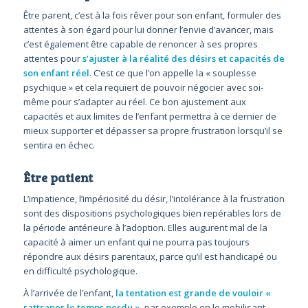
Être parent, c’est à la fois rêver pour son enfant, formuler des
attentes à son égard pour lui donner l’envie d’avancer, mais
c’est également être capable de renoncer à ses propres
attentes pour
s’ajuster à la réalité des désirs et capacités de
son enfant réel
. C’est ce que l’on appelle la « souplesse
psychique » et cela requiert de pouvoir négocier avec soi-
même pour s’adapter au réel. Ce bon ajustement aux
capacités et aux limites de l’enfant permettra à ce dernier de
mieux supporter et dépasser sa propre frustration lorsqu’il se
sentira en échec.
Être patient
L’impatience, l’impériosité du désir, l’intolérance à la frustration
sont des dispositions psychologiques bien repérables lors de
la période antérieure à l’adoption. Elles augurent mal de la
capacité à aimer un enfant qui ne pourra pas toujours
répondre aux désirs parentaux, parce qu’il est handicapé ou
en difficulté psychologique.
À l’arrivée de l’enfant,
la tentation est grande de vouloir «
rattraper le temps perdu »
, par exemple en le mobilisant